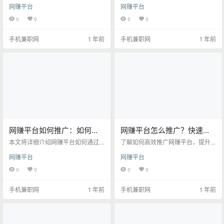
长？
网赚平台
网赚平台
而ETC推广作为一种全新的网赚方
流与推广赚取佣金，实现财富增
式，凭借其低门槛、高回报的特
长。无论是对网赚新手，还是有一
0
0
0
0
点，正在吸引越来越多的创业者和
定经验的朋友，都能从中获得宝贵
投资者。本文将深度解析网赚平台
的经验与技巧。
手机兼职网
1 年前
手机兼职网
1 年前
推广ETC的策略和前景，帮助你抓
住这一商业机会。
网赚平台如何推广：如何通
网赚平台怎么推广？快速提
过精准营销快速吸引用户
高收入的实用技巧！
本文将详细介绍网赚平台如何通过
了解如何高效推广网赚平台，提升
精准的推广策略快速吸引用户，提
你的收入！本文将介绍一些经过实
网赚平台
网赚平台
高平台活跃度，并实现商业价值最
践验证的推广策略，帮助你在网赚
大化。无论是新手还是有经验的运
行业脱颖而出。
0
0
0
0
营者，都能从中获得实用的推广方
法和技巧。
手机兼职网
1 年前
手机兼职网
1 年前