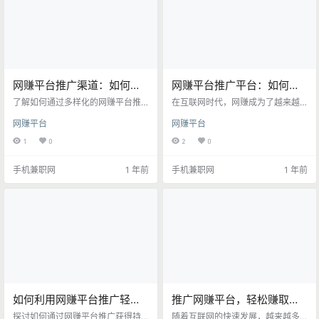
网赚平台推广渠道：如何利
网赚平台推广平台：如何通
用多种渠道打造稳健的网赚
过互联网赚取稳定收入？
了解如何通过多样化的网赚平台推
在互联网时代，网赚成为了越来越
收入
广渠道实现稳定盈利，探索有效的
多人实现财务自由的途径。而网赚
网赚平台
网赚平台
推广技巧、平台选择及策略，帮助
平台推广平台，作为这一行业的重
你在竞争激烈的互联网赚钱领域脱
要组成部分，正在成为许多人创业
1
0
2
0
颖而出。
致富的新机会。本文将详细解析如
何通过网赚平台推广平台实现稳定
手机兼职网
1 年前
手机兼职网
1 年前
收益，掌握成功的秘诀。
如何利用网赚平台推广轻松
推广网赚平台，轻松赚取高
实现收入增长
收益的终极指南
探讨如何通过网赚平台推广获得持
随着互联网的快速发展，越来越多