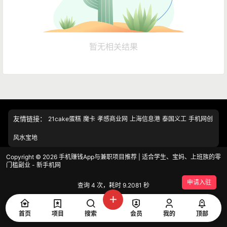
暂无相关结果
友情链接：
21cake蛋糕
魔卡
孝感商业网
上海信息港
泰国义工
手机网创
风水宝地
Copyright © 2026
手机赚钱App与兼职项目推荐 | 适合学生、宝妈、上班族的零
门槛副业 - 新手机网
申请入驻
查询 4 次，耗时 9.2081 秒
首页
项目
搜索
会员
我的
顶部